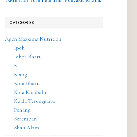
Aktif
Dan
Terhindar Dari Penyakit Kronik
CATEGORIES
Agen Maxxima Nutrition
Ipoh
Johor Bharu
KL
Klang
Kota Bharu
Kota Kinabalu
Kuala Terengganu
Penang
Seremban
Shah Alam