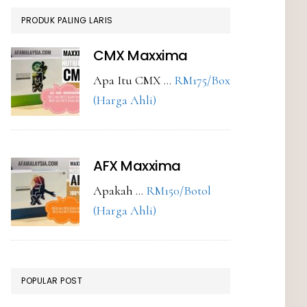
PRODUK PALING LARIS
CMX Maxxima
Apa Itu CMX …
RM175/Box
about
(Harga Ahli)
CMX
Maxxima
AFX Maxxima
Apakah …
RM150/Botol
about
(Harga Ahli)
AFX
Maxxima
POPULAR POST