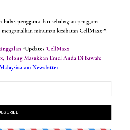
m balas pengguna
dari sebahagian pengguna
an mengamalkan minuman kesihatan
CellMaxx™
:
tinggalan
“Updates”
CellMaxx
xx, Tolong Masukkan Emel Anda Di Bawah:
Malaysia.com Newsletter