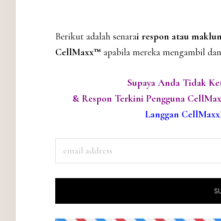
Berikut adalah senara
i respon atau maklu
CellMaxx™
apabila mereka mengambil d
Supaya Anda Tidak Ke
& Respon Terkini Pengguna CellMa
Langgan CellMaxx