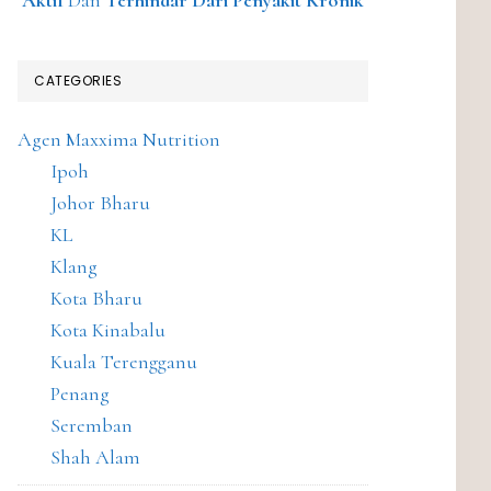
Aktif
Dan
Terhindar Dari Penyakit Kronik
CATEGORIES
Agen Maxxima Nutrition
Ipoh
Johor Bharu
KL
Klang
Kota Bharu
Kota Kinabalu
Kuala Terengganu
Penang
Seremban
Shah Alam