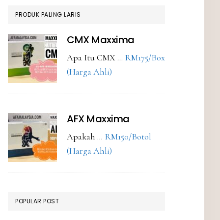
PRODUK PALING LARIS
CMX Maxxima
Apa Itu CMX …
RM175/Box
about
(Harga Ahli)
CMX
Maxxima
AFX Maxxima
Apakah …
RM150/Botol
about
(Harga Ahli)
AFX
Maxxima
POPULAR POST