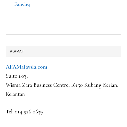
Faneliq
FOOTER
ALAMAT
AFAMalaysia.com
Suite 1.03,
Wisma Zara Business Centre, 16150 Kubang Kerian,
Kelantan
Tel: 014 526 0639