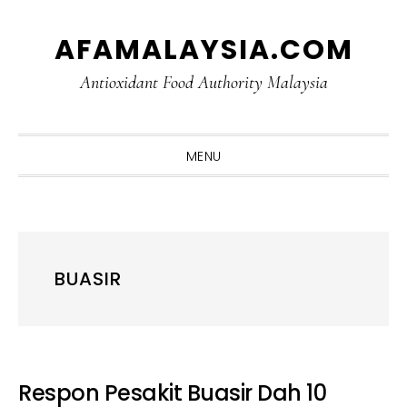
Skip
Skip
Skip
Skip
AFAMALAYSIA.COM
to
to
to
to
primary
main
primary
footer
Antioxidant Food Authority Malaysia
navigation
content
sidebar
MENU
BUASIR
Respon Pesakit Buasir Dah 10