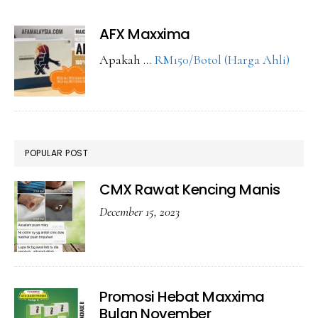
Maxxima
AFX Maxxima
abou
Apakah …
RM150/Botol (Harga Ahli)
AFX
Maxx
POPULAR POST
CMX Rawat Kencing Manis
December 15, 2023
Promosi Hebat Maxxima
Bulan November