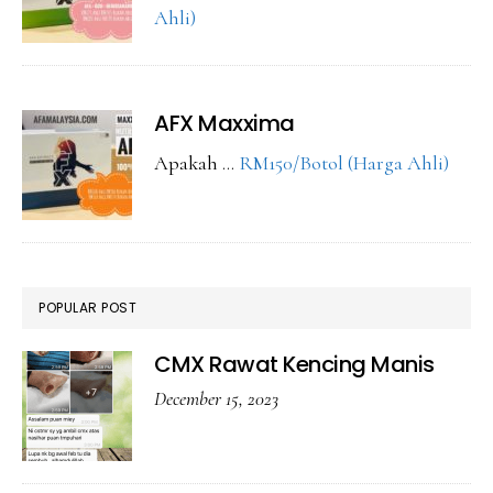
about
Ahli)
CMX
Maxxima
AFX Maxxima
abou
Apakah …
RM150/Botol (Harga Ahli)
AFX
Maxx
POPULAR POST
CMX Rawat Kencing Manis
December 15, 2023