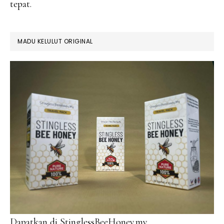
tepat.
MADU KELULUT ORIGINAL
Dapatkan di StinglessBeeHoney.my