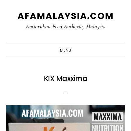
Skip
Skip
Skip
Skip
AFAMALAYSIA.COM
to
to
to
to
primary
main
primary
footer
Antioxidant Food Authority Malaysia
navigation
content
sidebar
MENU
KIX Maxxima