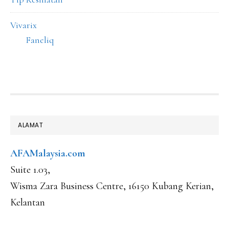
Vivarix
Faneliq
FOOTER
ALAMAT
AFAMalaysia.com
Suite 1.03,
Wisma Zara Business Centre, 16150 Kubang Kerian,
Kelantan