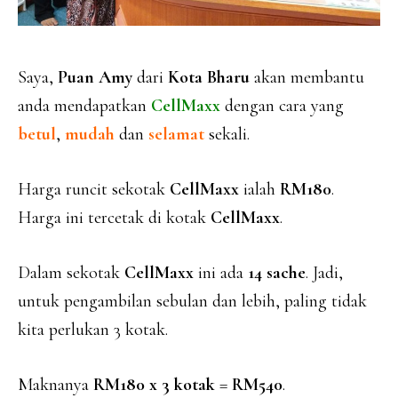
Saya,
Puan
Amy
dari
Kota Bharu
akan membantu
anda mendapatkan
CellMaxx
dengan cara yang
betul
,
mudah
dan
selamat
sekali.
Harga runcit sekotak
CellMaxx
ialah
RM180
.
Harga ini tercetak di kotak
CellMaxx
.
Dalam sekotak
CellMaxx
ini ada
14 sache
. Jadi,
untuk pengambilan sebulan dan lebih, paling tidak
kita perlukan 3 kotak.
Maknanya
RM180 x 3 kotak
=
RM540
.