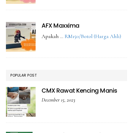
CMX
Maxxima
AFX Maxxima
abou
Apakah …
RM150/Botol (Harga Ahli)
AFX
Maxx
POPULAR POST
CMX Rawat Kencing Manis
December 15, 2023