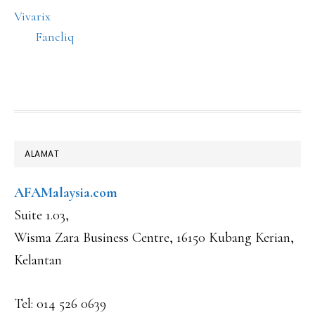
Vivarix
Faneliq
FOOTER
ALAMAT
AFAMalaysia.com
Suite 1.03,
Wisma Zara Business Centre, 16150 Kubang Kerian,
Kelantan
Tel: 014 526 0639