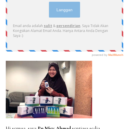
PRIMARY
SIDEBAR
Hi semua, saya
Pn Miey Ahmad
sentiasa sedia