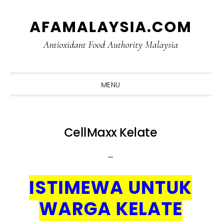
Skip
Skip
Skip
Skip
AFAMALAYSIA.COM
to
to
to
to
primary
main
primary
footer
Antioxidant Food Authority Malaysia
navigation
content
sidebar
MENU
CellMaxx Kelate
ISTIMEWA UNTUK
WARGA KELATE