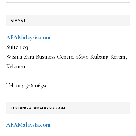
FOOTER
ALAMAT
AFAMalaysia.com
Suite 1.03,
Wisma Zara Business Centre, 16150 Kubang Kerian,
Kelantan
Tel: 014 526 0639
TENTANG AFAMALAYSIA.COM
AFAMalaysia.com