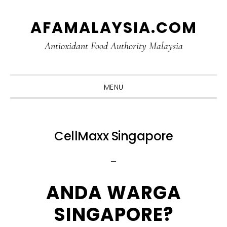
Skip
Skip
Skip
Skip
AFAMALAYSIA.COM
to
to
to
to
primary
main
primary
footer
Antioxidant Food Authority Malaysia
navigation
content
sidebar
MENU
CellMaxx Singapore
ANDA WARGA
SINGAPORE?