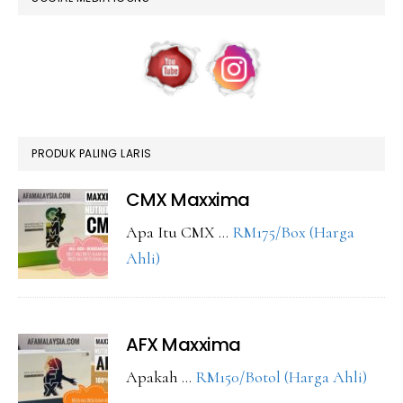
PRODUK PALING LARIS
CMX Maxxima
Apa Itu CMX …
RM175/Box (Harga
about
Ahli)
CMX
Maxxima
AFX Maxxima
abou
Apakah …
RM150/Botol (Harga Ahli)
AFX