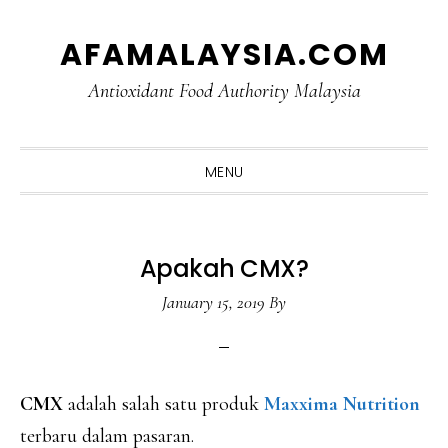
Skip
Skip
Skip
Skip
AFAMALAYSIA.COM
to
to
to
to
primary
main
primary
footer
Antioxidant Food Authority Malaysia
navigation
content
sidebar
MENU
Apakah CMX?
January 15, 2019
By
CMX
adalah salah satu produk
Maxxima Nutrition
terbaru dalam pasaran.