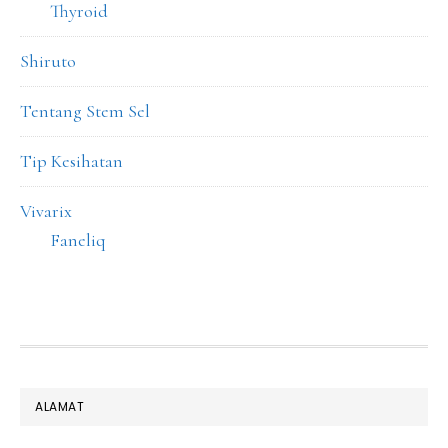
Thyroid
Shiruto
Tentang Stem Sel
Tip Kesihatan
Vivarix
Faneliq
FOOTER
ALAMAT