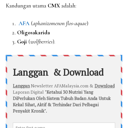
Kandungan utama
CMX
adalah:
AFA
(
aphanizomenon flos-aquae
)
Oligosakarida
Goji
(
wolfberries
).