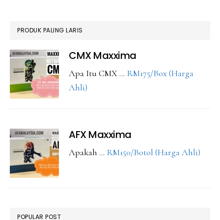
PRODUK PALING LARIS
CMX Maxxima
Apa Itu CMX …
RM175/Box (Harga
about
Ahli)
CMX
Maxxima
AFX Maxxima
abou
Apakah …
RM150/Botol (Harga Ahli)
AFX
Maxx
POPULAR POST