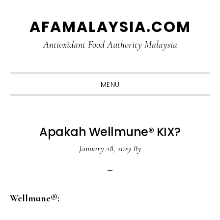
Skip
Skip
Skip
Skip
AFAMALAYSIA.COM
to
to
to
to
primary
main
primary
footer
Antioxidant Food Authority Malaysia
navigation
content
sidebar
MENU
Apakah Wellmune® KIX?
January 28, 2019
By
Wellmune
®: