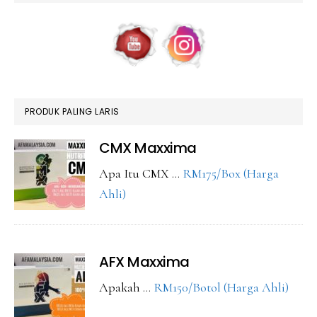
PRODUK PALING LARIS
CMX Maxxima
Apa Itu CMX …
RM175/Box (Harga
about
Ahli)
CMX
Maxxima
AFX Maxxima
abou
Apakah …
RM150/Botol (Harga Ahli)
AFX