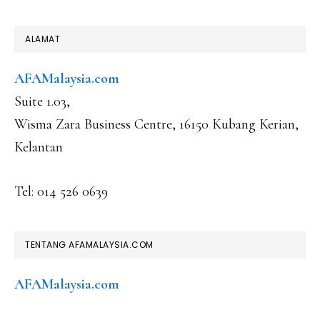
FOOTER
ALAMAT
AFAMalaysia.com
Suite 1.03,
Wisma Zara Business Centre, 16150 Kubang Kerian,
Kelantan
Tel: 014 526 0639
TENTANG AFAMALAYSIA.COM
AFAMalaysia.com