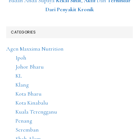
Badan Anda Supaya
Kekal Sihat
,
Aktif
Dan
Terhindar
Dari Penyakit Kronik
CATEGORIES
Agen Maxxima Nutrition
Ipoh
Johor Bharu
KL
Klang
Kota Bharu
Kota Kinabalu
Kuala Terengganu
Penang
Seremban
Shah Alam