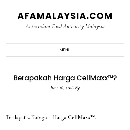
Skip
Skip
Skip
Skip
AFAMALAYSIA.COM
to
to
to
to
primary
main
primary
footer
Antioxidant Food Authority Malaysia
navigation
content
sidebar
MENU
Berapakah Harga CellMaxx™?
June 16, 2016
By
Terdapat
2
Kategori Harga
CellMaxx
™
: