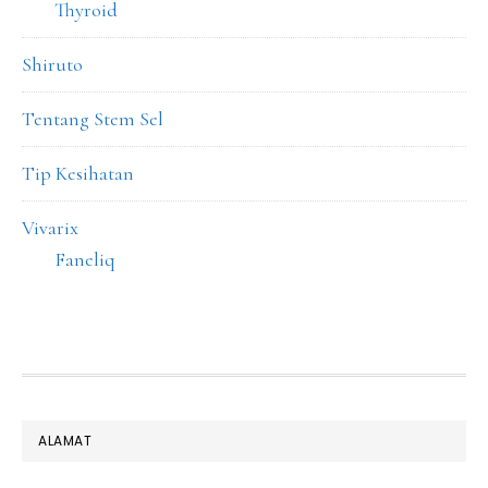
Thyroid
Shiruto
Tentang Stem Sel
Tip Kesihatan
Vivarix
Faneliq
FOOTER
ALAMAT