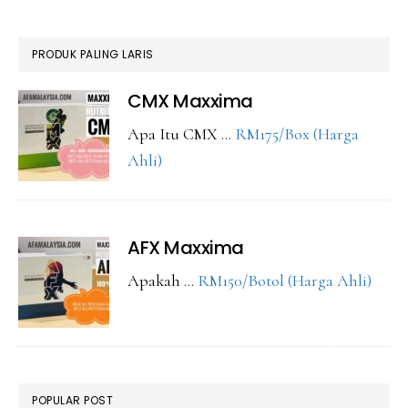
PRODUK PALING LARIS
CMX Maxxima
Apa Itu CMX …
RM175/Box (Harga
about
Ahli)
CMX
Maxxima
AFX Maxxima
abou
Apakah …
RM150/Botol (Harga Ahli)
AFX
Maxx
POPULAR POST