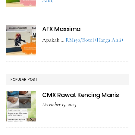
Ahli)
CMX
Maxxima
AFX Maxxima
abou
Apakah …
RM150/Botol (Harga Ahli)
AFX
Maxx
POPULAR POST
CMX Rawat Kencing Manis
December 15, 2023