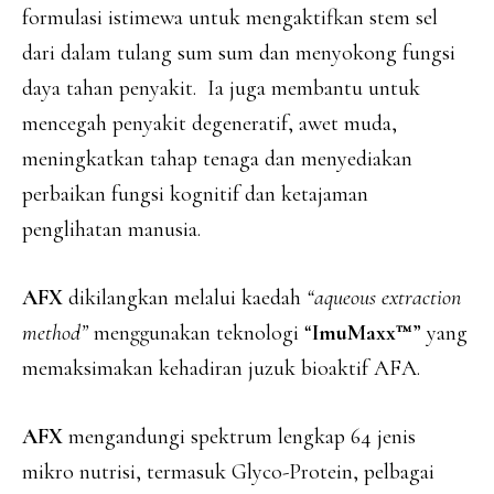
formulasi istimewa untuk mengaktifkan stem sel
dari dalam tulang sum sum dan menyokong fungsi
daya tahan penyakit. Ia juga membantu untuk
mencegah penyakit degeneratif, awet muda,
meningkatkan tahap tenaga dan menyediakan
perbaikan fungsi kognitif dan ketajaman
penglihatan manusia.
AFX
dikilangkan melalui
kaedah
“
aqueous extraction
method”
menggunakan teknologi “
ImuMaxx
™
” yang
memaksimakan kehadiran juzuk bioaktif AFA.
AFX
mengandungi spektrum lengkap 64 jenis
mikro nutrisi, termasuk Glyco-Protein, pelbagai