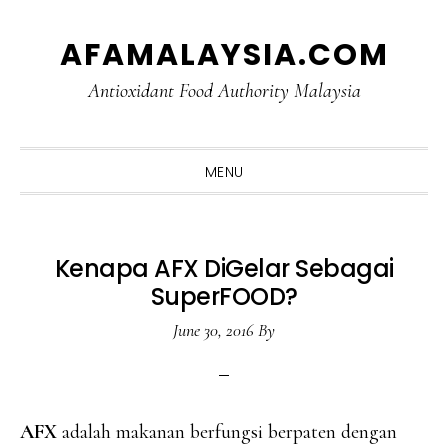
Skip
Skip
Skip
Skip
AFAMALAYSIA.COM
to
to
to
to
primary
main
primary
footer
Antioxidant Food Authority Malaysia
navigation
content
sidebar
MENU
Kenapa AFX DiGelar Sebagai
SuperFOOD?
June 30, 2016
By
AFX
adalah makanan berfungsi berpaten dengan