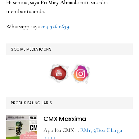
Hi semua, saya
Pn Miey Ahmad
sentiasa sedia
membantu anda.
Whatsapp saya
014 526 0639.
SOCIAL MEDIA ICONS
PRODUK PALING LARIS
CMX Maxxima
Apa Itu CMX …
RM175/Box (Harga
about