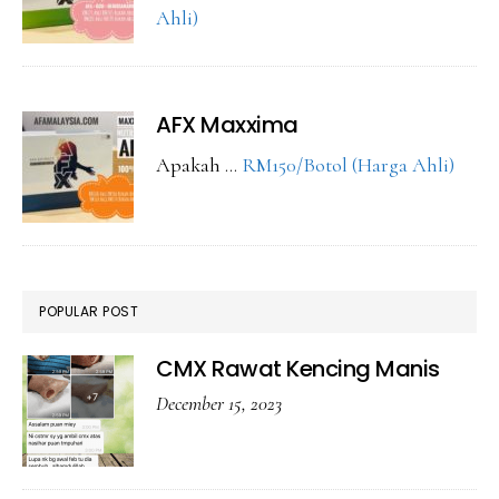
about
Ahli)
CMX
Maxxima
AFX Maxxima
abou
Apakah …
RM150/Botol (Harga Ahli)
AFX
Maxx
POPULAR POST
CMX Rawat Kencing Manis
December 15, 2023