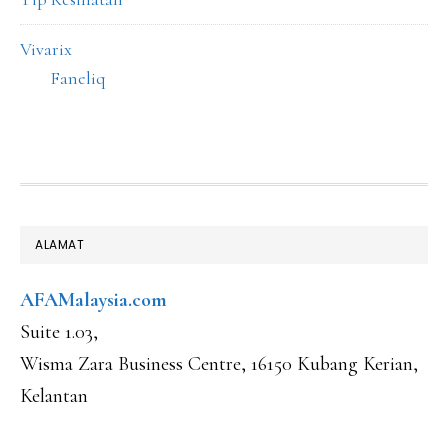
Vivarix
Faneliq
FOOTER
ALAMAT
AFAMalaysia.com
Suite 1.03,
Wisma Zara Business Centre, 16150 Kubang Kerian,
Kelantan