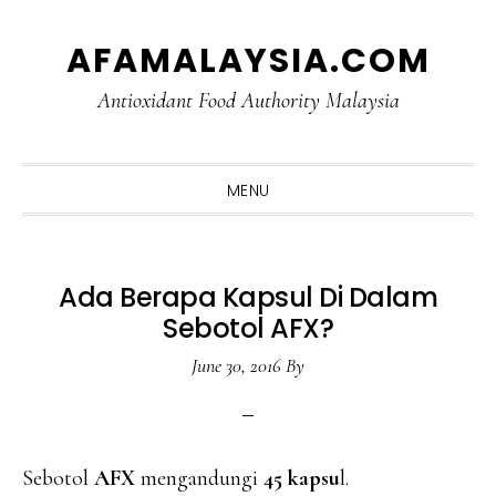
Skip
Skip
Skip
Skip
AFAMALAYSIA.COM
to
to
to
to
primary
main
primary
footer
Antioxidant Food Authority Malaysia
navigation
content
sidebar
MENU
Ada Berapa Kapsul Di Dalam
Sebotol AFX?
June 30, 2016
By
Sebotol
AFX
mengandungi
45 kapsu
l.