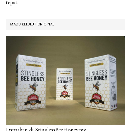
tepat.
MADU KELULUT ORIGINAL
Dapatkan di StinglessBeeHoney.my