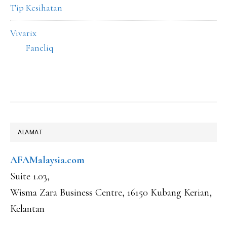
Tip Kesihatan
Vivarix
Faneliq
FOOTER
ALAMAT
AFAMalaysia.com
Suite 1.03,
Wisma Zara Business Centre, 16150 Kubang Kerian,
Kelantan