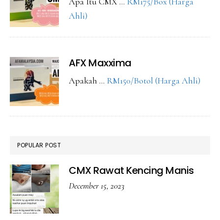
Apa Itu CMX …
RM175/Box (Harga
about
Ahli)
CMX
Maxxima
AFX Maxxima
abou
Apakah …
RM150/Botol (Harga Ahli)
AFX
Maxx
POPULAR POST
CMX Rawat Kencing Manis
December 15, 2023