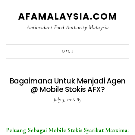
Skip
Skip
Skip
Skip
AFAMALAYSIA.COM
to
to
to
to
primary
main
primary
footer
Antioxidant Food Authority Malaysia
navigation
content
sidebar
MENU
Bagaimana Untuk Menjadi Agen
@ Mobile Stokis AFX?
July 3, 2016
By
Peluang Sebagai Mobile Stokis Syarikat Maxxima: