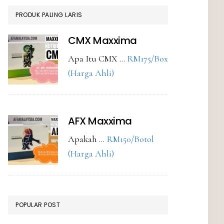
PRODUK PALING LARIS
CMX Maxxima
Apa Itu CMX …
RM175/Box
about
(Harga Ahli)
CMX
Maxxima
AFX Maxxima
Apakah …
RM150/Botol
about
(Harga Ahli)
AFX
Maxxima
POPULAR POST