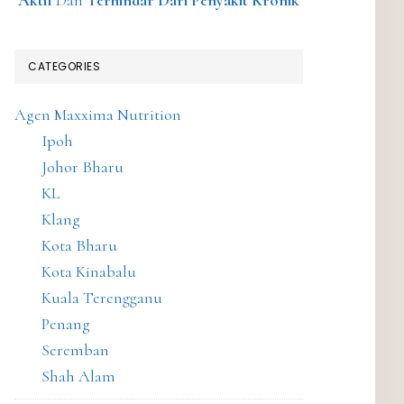
Aktif
Dan
Terhindar Dari Penyakit Kronik
CATEGORIES
Agen Maxxima Nutrition
Ipoh
Johor Bharu
KL
Klang
Kota Bharu
Kota Kinabalu
Kuala Terengganu
Penang
Seremban
Shah Alam