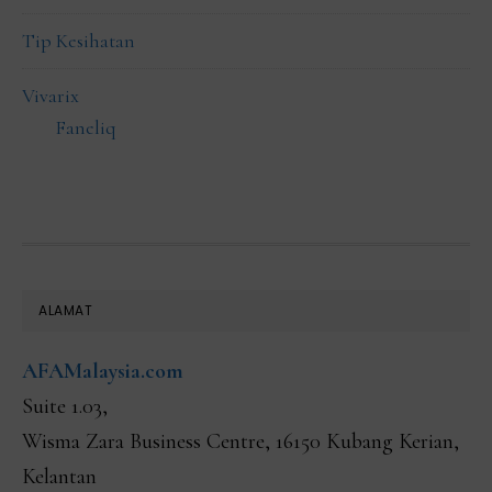
Tip Kesihatan
Vivarix
Faneliq
FOOTER
ALAMAT
AFAMalaysia.com
Suite 1.03,
Wisma Zara Business Centre, 16150 Kubang Kerian,
Kelantan