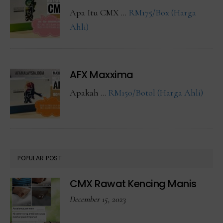
Apa Itu CMX …
RM175/Box (Harga
about
Ahli)
CMX
Maxxima
AFX Maxxima
abou
Apakah …
RM150/Botol (Harga Ahli)
AFX
Maxx
POPULAR POST
CMX Rawat Kencing Manis
December 15, 2023