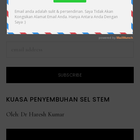
& Respon Terkini Pengguna CellMaxx, Tolong
Masukkan Emel Anda Di Bawah:
Langgan CellMaxxMalaysia.com Newsletter
KUASA PENYEMBUHAN SEL STEM
Oleh: Dr Haresh Kumar