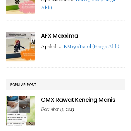
about
Ahli)
CMX
Maxxima
AFX Maxxima
abou
Apakah …
RM150/Botol (Harga Ahli)
AFX
Maxx
POPULAR POST
CMX Rawat Kencing Manis
December 15, 2023