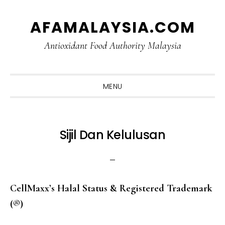
Skip
Skip
Skip
Skip
AFAMALAYSIA.COM
to
to
to
to
primary
main
primary
footer
Antioxidant Food Authority Malaysia
navigation
content
sidebar
MENU
Sijil Dan Kelulusan
CellMaxx’s Halal Status & Registered Trademark
(®)