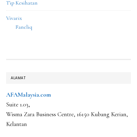
Tip Kesihatan
Vivarix
Faneliq
FOOTER
ALAMAT
AFAMalaysia.com
Suite 1.03,
Wisma Zara Business Centre, 16150 Kubang Kerian,
Kelantan