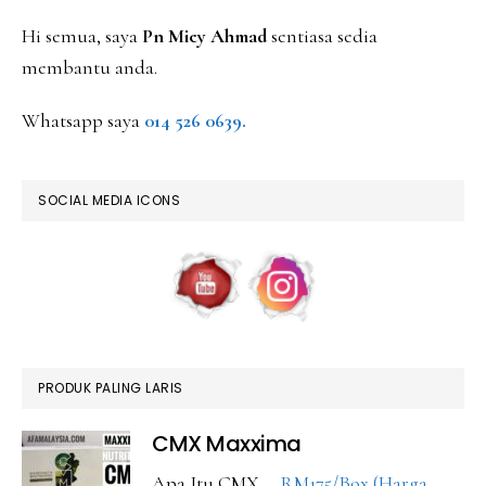
Hi semua, saya
Pn Miey Ahmad
sentiasa sedia
membantu anda.
Whatsapp saya
014 526 0639.
SOCIAL MEDIA ICONS
PRODUK PALING LARIS
CMX Maxxima
Apa Itu CMX …
RM175/Box (Harga