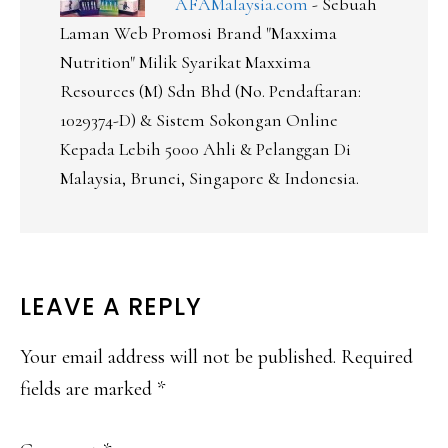
AFAMalaysia.com
- Sebuah
Laman Web Promosi Brand "Maxxima
Nutrition" Milik Syarikat Maxxima
Resources (M) Sdn Bhd (No. Pendaftaran:
1029374-D) & Sistem Sokongan Online
Kepada Lebih 5000 Ahli & Pelanggan Di
Malaysia, Brunei, Singapore & Indonesia.
READER
LEAVE A REPLY
INTERACTIONS
Your email address will not be published.
Required
fields are marked
*