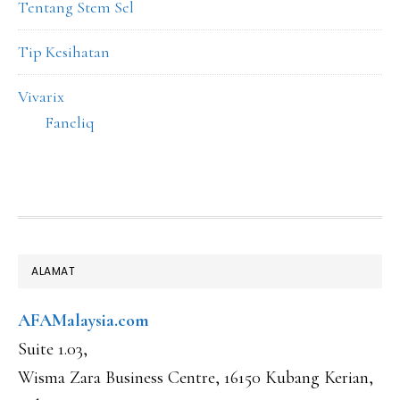
Tentang Stem Sel
Tip Kesihatan
Vivarix
Faneliq
FOOTER
ALAMAT
AFAMalaysia.com
Suite 1.03,
Wisma Zara Business Centre, 16150 Kubang Kerian,