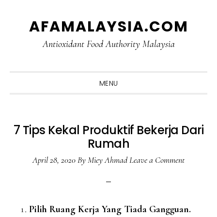
Skip
Skip
Skip
Skip
AFAMALAYSIA.COM
to
to
to
to
primary
main
primary
footer
Antioxidant Food Authority Malaysia
navigation
content
sidebar
MENU
7 Tips Kekal Produktif Bekerja Dari
Rumah
April 28, 2020
By
Miey Ahmad
Leave a Comment
Pilih Ruang Kerja Yang Tiada Gangguan.