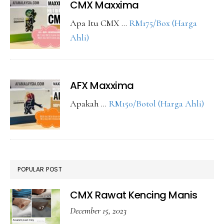
CMX Maxxima
Apa Itu CMX …
RM175/Box (Harga
about
Ahli)
CMX
Maxxima
AFX Maxxima
abou
Apakah …
RM150/Botol (Harga Ahli)
AFX
Maxx
POPULAR POST
CMX Rawat Kencing Manis
December 15, 2023