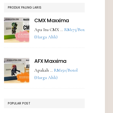
PRODUK PALING LARIS
CMX Maxxima
Apa Itu CMX …
RM175/Box
about
(Harga Ahli)
CMX
Maxxima
AFX Maxxima
Apakah …
RM150/Botol
about
(Harga Ahli)
AFX
Maxxima
POPULAR POST