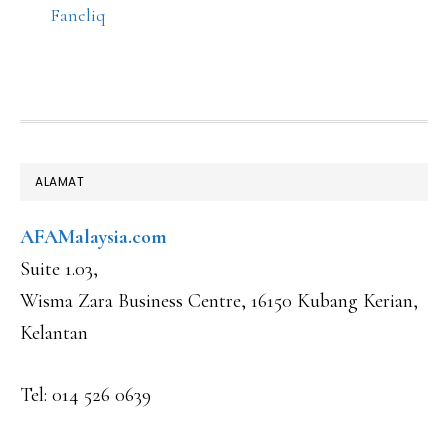
Faneliq
FOOTER
ALAMAT
AFAMalaysia.com
Suite 1.03,
Wisma Zara Business Centre, 16150 Kubang Kerian,
Kelantan
Tel: 014 526 0639