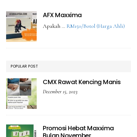
Maxxima
AFX Maxxima
abou
Apakah …
RM150/Botol (Harga Ahli)
AFX
Maxx
POPULAR POST
CMX Rawat Kencing Manis
December 15, 2023
Promosi Hebat Maxxima
Bulan November