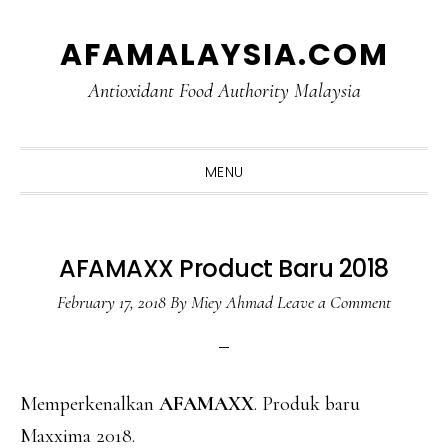
Skip
Skip
Skip
Skip
AFAMALAYSIA.COM
to
to
to
to
primary
main
primary
footer
Antioxidant Food Authority Malaysia
navigation
content
sidebar
MENU
AFAMAXX Product Baru 2018
February 17, 2018
By
Miey Ahmad
Leave a Comment
Memperkenalkan
AFAMAXX
. Produk baru
Maxxima 2018.