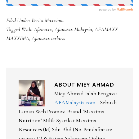
Filed Under:
Berita Maxxima
Tagged With:
Afamaxx
,
Afamaxx Malaysia
,
AFAMAXX
MAXXIMA
,
Afamaxx terlaris
ABOUT
MIEY AHMAD
Miey Ahmad Ialah Pengasas
AFAMalaysia.com
- Sebuah
Laman Web Promosi Brand "Maxxima
Nutrition" Milik Syarikat Maxxima
Resources (M) Sdn Bhd (No. Pendaftaran:
1029374-D) & Sistem Sokongan Online