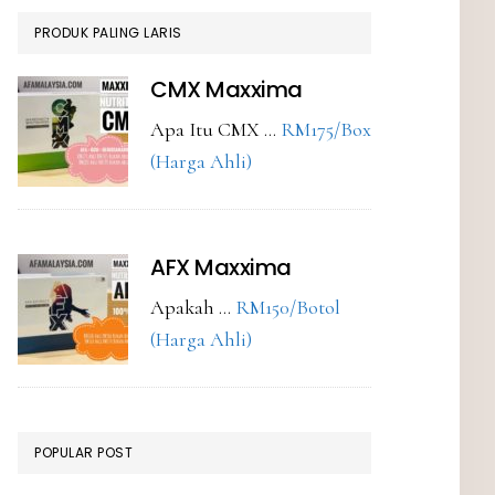
PRODUK PALING LARIS
CMX Maxxima
Apa Itu CMX …
RM175/Box
about
(Harga Ahli)
CMX
Maxxima
AFX Maxxima
Apakah …
RM150/Botol
about
(Harga Ahli)
AFX
Maxxima
POPULAR POST