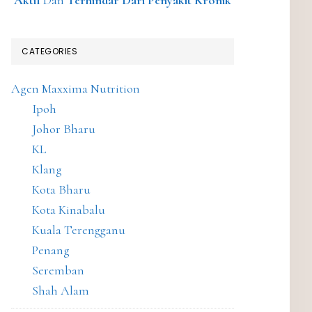
Aktif
Dan
Terhindar Dari Penyakit Kronik
CATEGORIES
Agen Maxxima Nutrition
Ipoh
Johor Bharu
KL
Klang
Kota Bharu
Kota Kinabalu
Kuala Terengganu
Penang
Seremban
Shah Alam