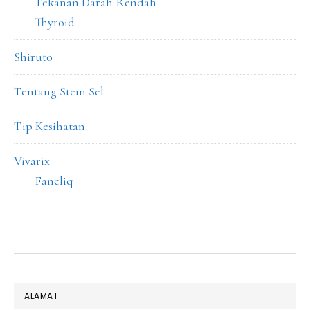
Tekanan Darah Rendah
Thyroid
Shiruto
Tentang Stem Sel
Tip Kesihatan
Vivarix
Faneliq
FOOTER
ALAMAT