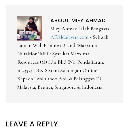
ABOUT
MIEY AHMAD
Miey Ahmad Ialah Pengasas
AFAMalaysia.com
- Sebuah
Laman Web Promosi Brand "Maxxima
Nutrition" Milik Syarikat Maxxima
Resources (M) Sdn Bhd (No. Pendaftaran:
1029374-D) & Sistem Sokongan Online
Kepada Lebih 5000 Ahli & Pelanggan Di
Malaysia, Brunei, Singapore & Indonesia.
READER
LEAVE A REPLY