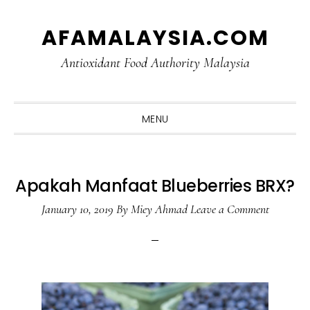
Skip
Skip
Skip
Skip
AFAMALAYSIA.COM
to
to
to
to
primary
main
primary
footer
Antioxidant Food Authority Malaysia
navigation
content
sidebar
MENU
Apakah Manfaat Blueberries BRX?
January 10, 2019
By
Miey Ahmad
Leave a Comment