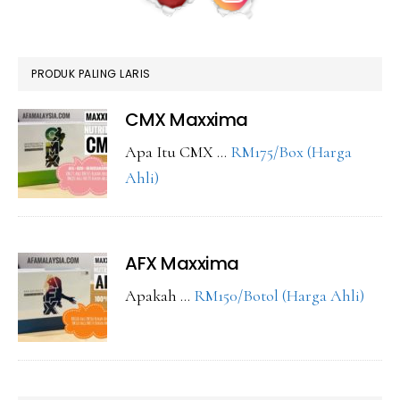
PRODUK PALING LARIS
CMX Maxxima
Apa Itu CMX …
RM175/Box (Harga
about
Ahli)
CMX
Maxxima
AFX Maxxima
abou
Apakah …
RM150/Botol (Harga Ahli)
AFX
Maxx