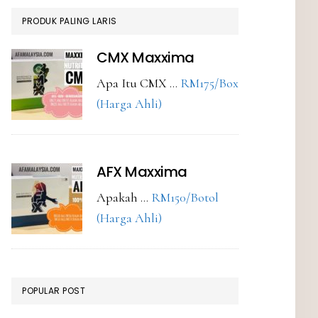
PRODUK PALING LARIS
CMX Maxxima
Apa Itu CMX …
RM175/Box
about
(Harga Ahli)
CMX
Maxxima
AFX Maxxima
Apakah …
RM150/Botol
about
(Harga Ahli)
AFX
Maxxima
POPULAR POST