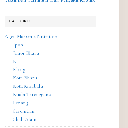
Aktif
Dan
Terhindar Dari Penyakit Kronik
CATEGORIES
Agen Maxxima Nutrition
Ipoh
Johor Bharu
KL
Klang
Kota Bharu
Kota Kinabalu
Kuala Terengganu
Penang
Seremban
Shah Alam