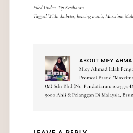
Filed Under:
Tip Kesihatan
Tagged With:
diabetes
,
kencing manis
,
Maxxima Mala
ABOUT
MIEY AHMA
Miey Ahmad Ialah Peng
Promosi Brand "Maxxima 
(M) Sdn Bhd (No. Pendaftaran: 1029374
5000 Ahli & Pelanggan Di Malaysia, Brun
LEAVE A REPLY