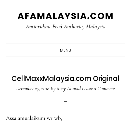
Skip
Skip
Skip
Skip
AFAMALAYSIA.COM
to
to
to
to
primary
main
primary
footer
Antioxidant Food Authority Malaysia
navigation
content
sidebar
MENU
CellMaxxMalaysia.com Original
December 27, 2018
By
Miey Ahmad
Leave a Comment
Assalamualaikum wr wb,