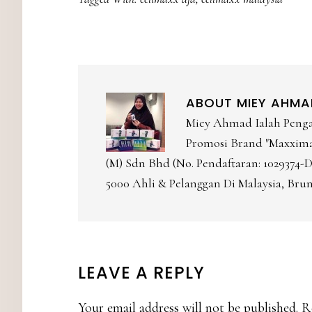
ABOUT
MIEY AHMA
Miey Ahmad Ialah Peng
Promosi Brand "Maxxima 
(M) Sdn Bhd (No. Pendaftaran: 1029374
5000 Ahli & Pelanggan Di Malaysia, Brun
READER
LEAVE A REPLY
INTERACTIONS
Your email address will not be published.
R