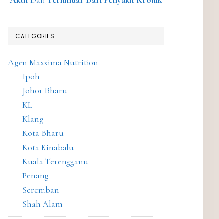
Aktif
Dan
Terhindar Dari Penyakit Kronik
CATEGORIES
Agen Maxxima Nutrition
Ipoh
Johor Bharu
KL
Klang
Kota Bharu
Kota Kinabalu
Kuala Terengganu
Penang
Seremban
Shah Alam