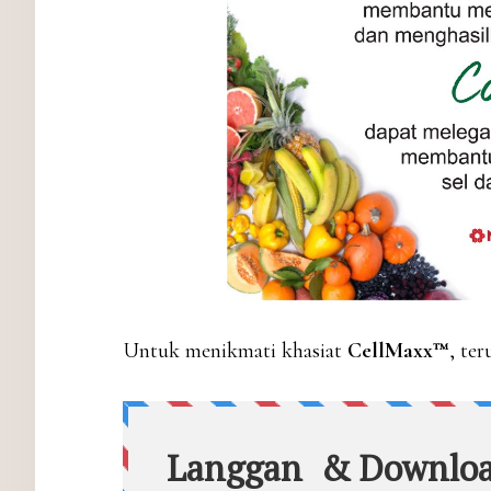
Untuk menikmati khasiat
CellMaxx
™
, te