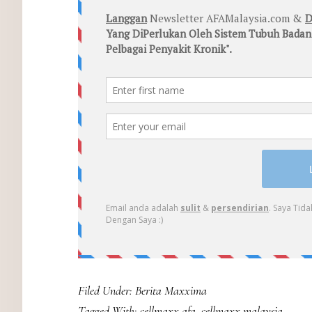
Filed Under:
Berita Maxxima
Tagged With:
cellmaxx afa
,
cellmaxx malaysia