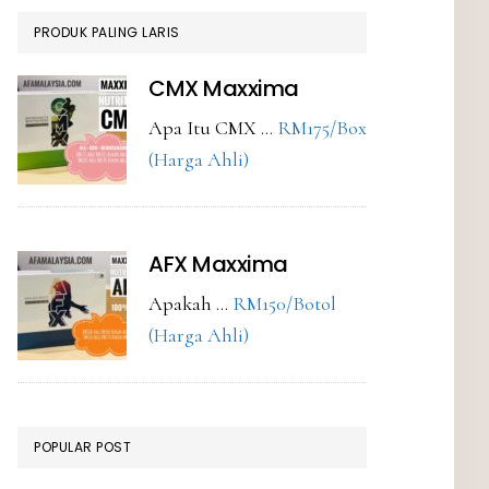
PRODUK PALING LARIS
CMX Maxxima
Apa Itu CMX …
RM175/Box
about
(Harga Ahli)
CMX
Maxxima
AFX Maxxima
Apakah …
RM150/Botol
about
(Harga Ahli)
AFX
Maxxima
POPULAR POST