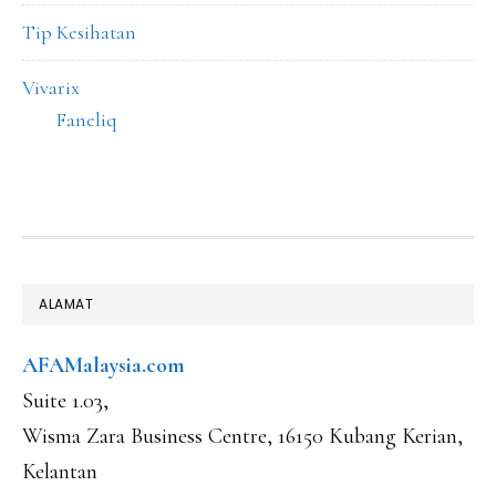
Tip Kesihatan
Vivarix
Faneliq
FOOTER
ALAMAT
AFAMalaysia.com
Suite 1.03,
Wisma Zara Business Centre, 16150 Kubang Kerian,
Kelantan