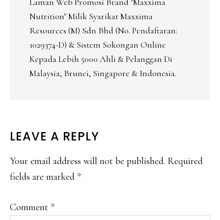
Laman Web Promosi Brand "Maxxima
Nutrition" Milik Syarikat Maxxima
Resources (M) Sdn Bhd (No. Pendaftaran:
1029374-D) & Sistem Sokongan Online
Kepada Lebih 5000 Ahli & Pelanggan Di
Malaysia, Brunei, Singapore & Indonesia.
READER
LEAVE A REPLY
INTERACTIONS
Your email address will not be published.
Required
fields are marked
*
Comment
*