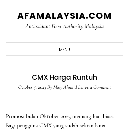
Skip
Skip
Skip
Skip
AFAMALAYSIA.COM
to
to
to
to
primary
main
primary
footer
Antioxidant Food Authority Malaysia
navigation
content
sidebar
MENU
CMX Harga Runtuh
October 5, 2023
By
Miey Ahmad
Leave a Comment
Promosi bulan Oktober 2023 memang luar biasa.
Bagi pengguna CMX yang sudah sekian lama