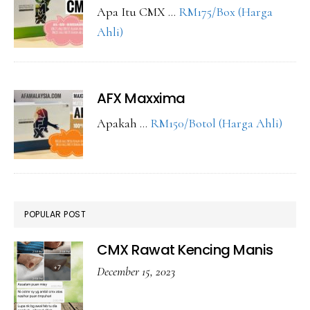
Apa Itu CMX …
RM175/Box (Harga
about
Ahli)
CMX
Maxxima
AFX Maxxima
abou
Apakah …
RM150/Botol (Harga Ahli)
AFX
Maxx
POPULAR POST
CMX Rawat Kencing Manis
December 15, 2023