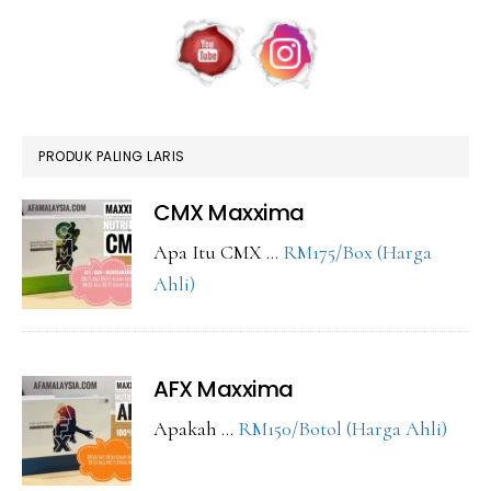
PRODUK PALING LARIS
CMX Maxxima
Apa Itu CMX …
RM175/Box (Harga
about
Ahli)
CMX
Maxxima
AFX Maxxima
abou
Apakah …
RM150/Botol (Harga Ahli)
AFX
Maxx