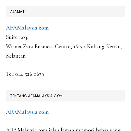
FOOTER
ALAMAT
AFAMalaysia.com
Suite 1.03,
Wisma Zara Business Centre, 16150 Kubang Kerian,
Kelantan
Tel: 014 526 0639
TENTANG AFAMALAYSIA.COM
AFAMalaysia.com
AFAMalaysia.com ialah laman promosi bebas yang