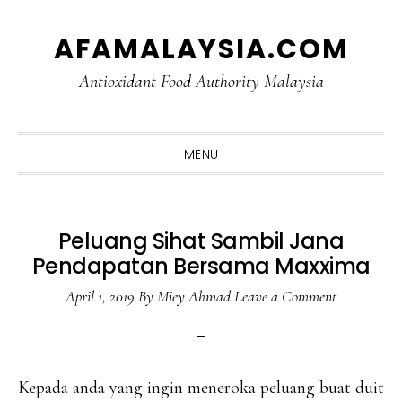
Skip
Skip
Skip
Skip
AFAMALAYSIA.COM
to
to
to
to
primary
main
primary
footer
Antioxidant Food Authority Malaysia
navigation
content
sidebar
MENU
Peluang Sihat Sambil Jana
Pendapatan Bersama Maxxima
April 1, 2019
By
Miey Ahmad
Leave a Comment
Kepada anda yang ingin meneroka peluang buat duit