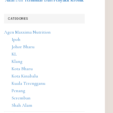
Aktif
Dan
Terhindar Dari Penyakit Kronik
CATEGORIES
Agen Maxxima Nutrition
Ipoh
Johor Bharu
KL
Klang
Kota Bharu
Kota Kinabalu
Kuala Terengganu
Penang
Seremban
Shah Alam