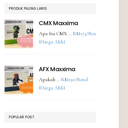
PRODUK PALING LARIS
CMX Maxxima
Apa Itu CMX …
RM175/Box
about
(Harga Ahli)
CMX
Maxxima
AFX Maxxima
Apakah …
RM150/Botol
about
(Harga Ahli)
AFX
Maxxima
POPULAR POST