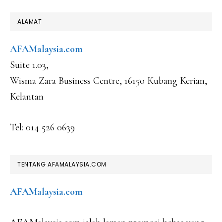
FOOTER
ALAMAT
AFAMalaysia.com
Suite 1.03,
Wisma Zara Business Centre, 16150 Kubang Kerian,
Kelantan
Tel: 014 526 0639
TENTANG AFAMALAYSIA.COM
AFAMalaysia.com