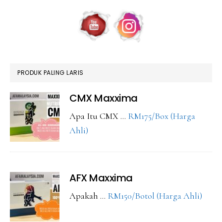
PRODUK PALING LARIS
CMX Maxxima
Apa Itu CMX …
RM175/Box (Harga
about
Ahli)
CMX
Maxxima
AFX Maxxima
abou
Apakah …
RM150/Botol (Harga Ahli)
AFX