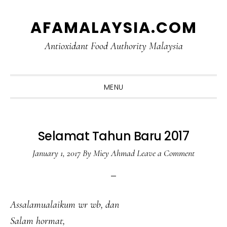
Skip
Skip
Skip
Skip
AFAMALAYSIA.COM
to
to
to
to
primary
main
primary
footer
Antioxidant Food Authority Malaysia
navigation
content
sidebar
MENU
Selamat Tahun Baru 2017
January 1, 2017
By
Miey Ahmad
Leave a Comment
Assalamualaikum wr wb, dan
Salam hormat,