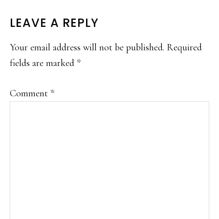
READER
LEAVE A REPLY
INTERACTIONS
Your email address will not be published.
Required
fields are marked
*
Comment
*