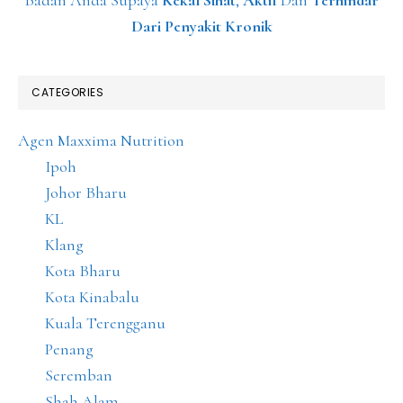
Badan Anda Supaya
Kekal Sihat
,
Aktif
Dan
Terhindar
Dari Penyakit Kronik
CATEGORIES
Agen Maxxima Nutrition
Ipoh
Johor Bharu
KL
Klang
Kota Bharu
Kota Kinabalu
Kuala Terengganu
Penang
Seremban
Shah Alam