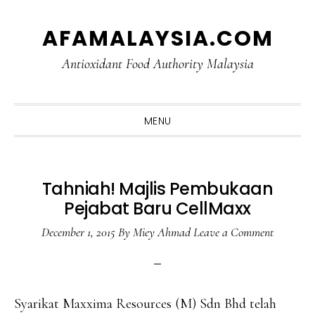
Skip
Skip
Skip
Skip
AFAMALAYSIA.COM
to
to
to
to
primary
main
primary
footer
Antioxidant Food Authority Malaysia
navigation
content
sidebar
MENU
Tahniah! Majlis Pembukaan
Pejabat Baru CellMaxx
December 1, 2015
By
Miey Ahmad
Leave a Comment
Syarikat Maxxima Resources (M) Sdn Bhd telah