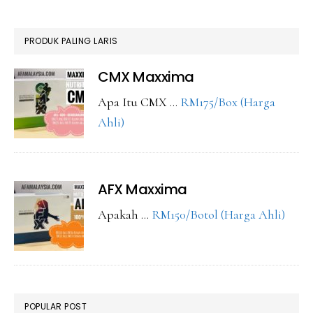
PRODUK PALING LARIS
CMX Maxxima
Apa Itu CMX …
RM175/Box (Harga
about
Ahli)
CMX
Maxxima
AFX Maxxima
abou
Apakah …
RM150/Botol (Harga Ahli)
AFX
Maxx
POPULAR POST