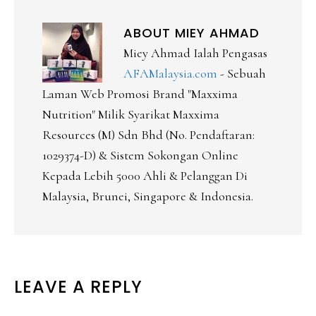
ABOUT
MIEY AHMAD
Miey Ahmad Ialah Pengasas
AFAMalaysia.com
- Sebuah
Laman Web Promosi Brand "Maxxima
Nutrition" Milik Syarikat Maxxima
Resources (M) Sdn Bhd (No. Pendaftaran:
1029374-D) & Sistem Sokongan Online
Kepada Lebih 5000 Ahli & Pelanggan Di
Malaysia, Brunei, Singapore & Indonesia.
READER
LEAVE A REPLY
INTERACTIONS